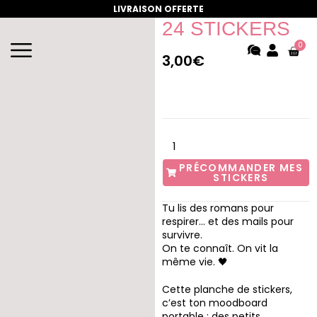
PLANCHE DE
LIVRAISON OFFERTE
24 STICKERS
0
3,00
€
PRÉCOMMANDER MES
STICKERS
Tu lis des romans pour
respirer… et des mails pour
survivre.
On te connaît. On vit la
même vie. 🖤
Cette planche de stickers,
c’est ton moodboard
portable : des petits